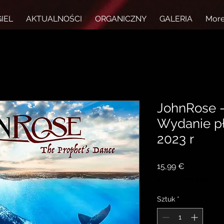
IEL
AKTUALNOŚCI
ORGANICZNY
GALERIA
Mor
JohnRose -
Wydanie pł
2023 r
Cena
15,99 €
PTU w tym
|
zzgl. V
Sztuk
*