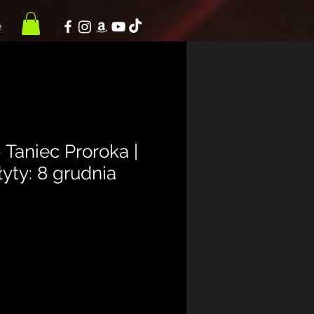
e
 Taniec Proroka |
yty: 8 grudnia
ersand