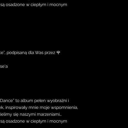
k są osadzone w ciepłym i mocnym
e”, podpisaną dla Was przez 🌹
se'a
Dance” to album pełen wyobraźni i
ek, inspirowały mnie moje wspomnienia,
zielimy się naszymi marzeniami…
k są osadzone w ciepłym i mocnym