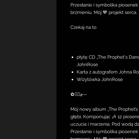
Przesłanie i symbolika piosene
brzmieniu. Mój 💙 projekt serca.
Czekaj na to
płytę CD „The Prophet's Danc
JohnRose
Karta z autografem Johna Ro
Wizytówka JohnRose
✿ڿڰۣ—
Mój nowy album „The Prophet’s 
głębi. Komponując 🎶 12 piosen
uczucia i marzenia. Pod wodą d
Przesłanie i symbolika piosene