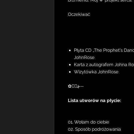
brzmieniu. Mój 💙 projekt serca.
Oczekiwać
Płyta CD „The Prophet's Danc
JohnRose
Karta z autografem Johna Ro
Wizytówka JohnRose
✿ڿڰۣ—
Lista utworów na płycie:
01. Wołam do ciebie
02. Sposób podróżowania