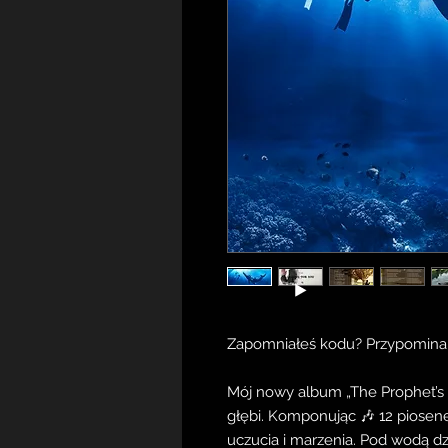
Zapomniałeś kodu? Przypominam
Mój nowy album „The Prophet’s 
głębi. Komponując 🎶 12 piosen
uczucia i marzenia. Pod wodą d