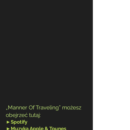
„Manner Of Traveling” możesz
obejrzeć tutaj:
►
Spotify
►
Muzyka Apple
& To
unes