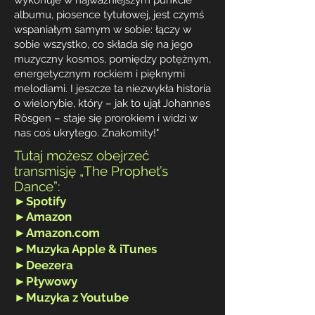
wykonuje w najważniejszym punkcie
albumu, piosence tytułowej, jest czymś
wspaniałym samym w sobie: łączy w
sobie wszystko, co składa się na jego
muzyczny kosmos, pomiędzy potężnym,
energetycznym rockiem i pięknymi
melodiami. I jeszcze ta niezwykła historia
o wielorybie, który – jak to ujął Johannes
Rösgen – staje się prorokiem i widzi w
nas coś ukrytego. Znakomity!"
Tutaj możesz obejrzeć
transmisję „The Prophet’s
Dance”:
►
Spotify
►
Amazon
►
Amazon.com
►
Muzyka Apple & iTunes
►
Deezera
►
Pływowy
►
Muzyka z Youtube