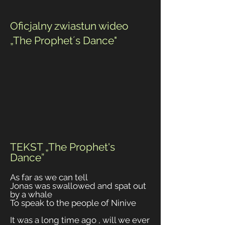
Oficjalny zwiastun wideo
„The Prophet´s Dance"
TEKST „The Prophet's
Dance”
A
s far as we can tell
Jonas was swallowed and spat out
by a whale
To speak to th
e people of Ninive
It was a long time ago , will we ever