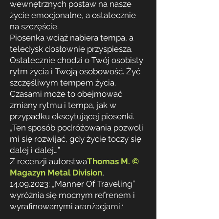
wewnętrznych postaw na nasze
życie emocjonalne, a ostatecznie
na szczęście.
Piosenka wciąż nabiera tempa, a
teledysk dosłownie przyspiesza.
Ostatecznie chodzi o Twój osobisty
rytm życia i Twoją osobowość. Żyć
szczęśliwym tempem życia.
Czasami może to obejmować
zmiany rytmu i tempa, jak w
przypadku ekscytującej piosenki.
„Ten sposób podróżowania pozwoli
mi się rozwijać, gdy życie toczy się
dalej i dalej…”
Z recenzji autorstwa
Thomas M. ©
Magazyn Metal
Division
,
14.09.2023
:
„Manner Of Traveling”
wyróżnia się mocnym refrenem i
wyrafinowanymi aranżacjami.
"