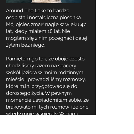
Around The Lake to bardzo
osobista i nostalgiczna piosenka.
Mój ojciec zmarł nagle w wieku 47
lat, kiedy miałem 18 lat. Nie
mogłam się z nim pożegnać i dalej
żyłam bez niego.
Pamiętam go tak, że oboje często
chodziliśmy razem na spacery
wokół jeziora w moim rodzinnym
mieście i prowadziliśmy rozmowy,
które m.in. przygotować się do
dorosłego życia. W pewnym
momencie uświadomiłam sobie, że
brakowało mi tych rozmów i że one
wtedy mnie wspierały. W ciągu
mojego życia dopadły mnie
wspomnienia i pojawiła się