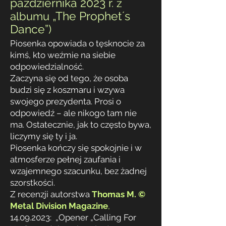
października 2023 r.
z
„
The Prophet´s
albumu
Dance”)
Piosenka opowiada o tęsknocie za
kimś, kto weźmie na siebie
odpowiedzialność.
Zaczyna się od tego, że osoba
budzi się z koszmaru i wzywa
swojego prezydenta. Prosi o
odpowiedź – ale nikogo tam nie
ma. Ostatecznie, jak to często bywa,
liczymy się ty i ja.
Piosenka kończy się spokojnie i w
atmosferze pełnej zaufania i
wzajemnego szacunku, bez żadnej
szorstkości.
Z recenzji autorstwa
Thomas M. ©
Metal Division
Magazine
,
14.09.2023
: „Opener „Calling For