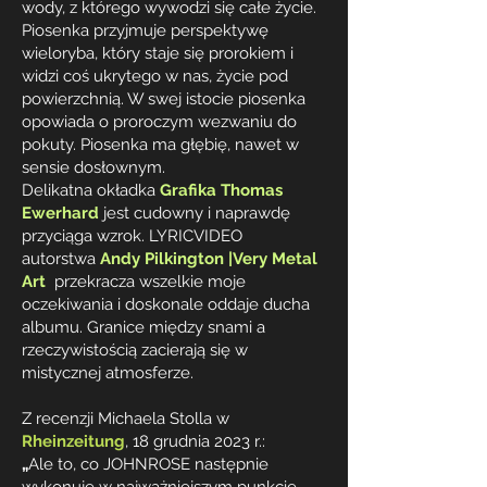
wody, z którego wywodzi się całe życie.
Piosenka przyjmuje perspektywę
wieloryba, który staje się prorokiem i
widzi coś ukrytego w nas, życie pod
powierzchnią. W swej istocie piosenka
opowiada o proroczym wezwaniu do
pokuty.
Piosenka ma głębię, nawet w
sensie dosłownym.
Delikatna okładka
Grafika Thomas
Ewerhard
jest cudowny i naprawdę
przyciąga wzrok. LYRICVIDEO
autorstwa
Andy Pilkington |
Very Metal
Art
przekracza wszelkie moje
oczekiwania i doskonale oddaje ducha
albumu. Granice między snami a
rzeczywistością zacierają się w
mistycznej atmosferze.
Z recenzji Michaela Stolla w
Rheinzeitung
, 18 grudnia 2023 r.:
„
Ale to, co JOHNROSE następnie