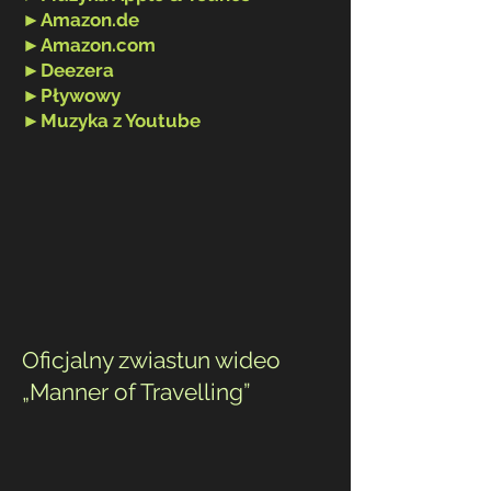
►
Amazon.de
►
Amazon.com
►
Deezera
►
Pływowy
►
Muzyka z Youtube
Oficjalny zwiastun wideo
„Manner of Travelling”