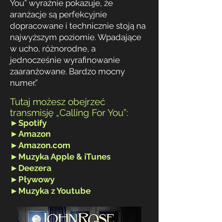
You” wyraźnie pokazuje, że
aranżacje są perfekcyjnie
dopracowane i technicznie stoją na
najwyższym poziomie. Wpadające
w ucho, różnorodne, a
jednocześnie wyrafinowanie
zaaranżowane. Bardzo mocny
numer.”
Tutaj możesz obejrzeć
transmisję „Calling For You”:
►
Spotify
►
Amazon
►
Amazon.com
►
Muzyka Apple & iTunes
►
Deezera
►
Pływowy
►
Muzyka z Youtube