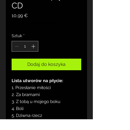
CD
Cena
10,99 €
PTU w tym
|
zzgl. Versand
Sztuk
*
Dodaj do koszyka
Lista utworów na płycie:
1. Przesłanie miłości
2. Za bramami
3. Z tobą u mojego boku
4. Boli
5. Dziwna rzecz
6. Nie zawiedź mnie
7. Orędownik w niebie