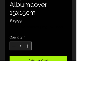
Albumcover
15x15cm
Price
€19.99
Sales Tax Included
|
zzgl. Versand
Quantity
*
Add to Cart
Hochwertiger Fotodruck auf
Leinwand 15x15 cm
JohnRose 🎙
Rock poet
Melodic Rock Art